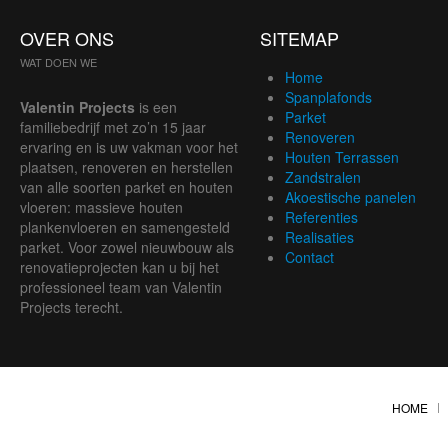
OVER ONS
SITEMAP
WAT DOEN WE
Home
Spanplafonds
Valentin Projects
is een
Parket
familiebedrijf met zo’n 15 jaar
Renoveren
ervaring en is uw vakman voor het
Houten Terrassen
plaatsen, renoveren en herstellen
Zandstralen
van alle soorten parket en houten
Akoestische panelen
vloeren: massieve houten
Referenties
plankenvloeren en samengesteld
Realisaties
parket. Voor zowel nieuwbouw als
Contact
renovatieprojecten kan u bij het
professioneel team van Valentin
Projects terecht.
HOME