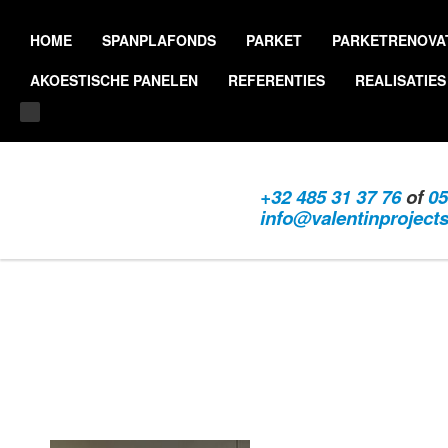
HOME
SPANPLAFONDS
PARKET
PARKETRENOVA
AKOESTISCHE PANELEN
REFERENTIES
REALISATIES
+32 485 31 37 76
of
05
info@valentinproject
Home
/
Realisaties