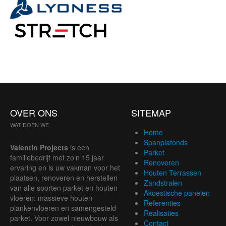
OVER ONS
SITEMAP
WAT DOEN WE
Home
Spanplafonds
Valentin Projects
is een
Parket
familiebedrijf met zo’n 15 jaar
Renoveren
ervaring en is uw vakman voor het
Houten Terrassen
plaatsen, renoveren en herstellen
Zandstralen
van alle soorten parket en houten
Akoestische panelen
vloeren: massieve houten
Referenties
plankenvloeren en samengesteld
Realisaties
parket. Voor zowel nieuwbouw als
Contact