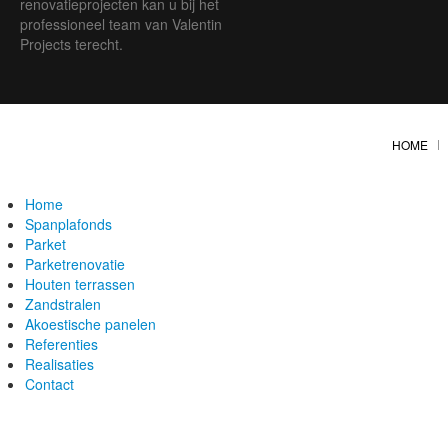
renovatieprojecten kan u bij het
professioneel team van Valentin
Projects terecht.
HOME
Home
Spanplafonds
Parket
Parketrenovatie
Houten terrassen
Zandstralen
Akoestische panelen
Referenties
Realisaties
Contact