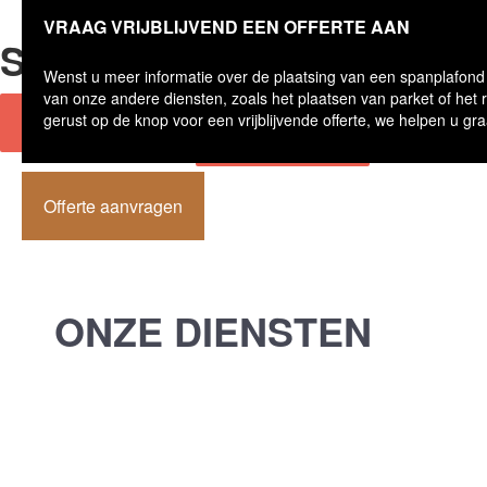
VRAAG VRIJBLIJVEND EEN OFFERTE AAN
SPANPLAFONDS
Wenst u meer informatie over de plaatsing van een spanplafond
van onze andere diensten, zoals het plaatsen van parket of het
OFFERTE
LEES MEER
gerust op de knop voor een vrijblijvende offerte, we helpen u gr
AANVRAGEN
Offerte aanvragen
ONZE DIENSTEN