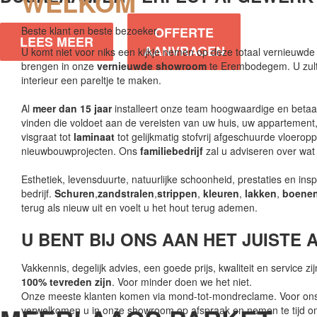
WELKOM
Beste klant en beste bezoeker,
OFFERTE
LEES MEER
AANVRAGEN
U komt niet voor niks een kijkje nemen op deze totaal vernieuwde s
brengen in onze
vernieuwde showroom
te Erembodegem. U zult 
interieur een pareltje te maken.
Al
meer dan 15 jaar
installeert onze team hoogwaardige en betaal
vinden die voldoet aan de vereisten van uw huis, uw appartemen
visgraat tot
laminaat
tot gelijkmatig stofvrij afgeschuurde vloerop
nieuwbouwprojecten. Ons
familiebedrijf
zal u adviseren over wat 
Esthetiek, levensduurte, natuurlijke schoonheid, prestaties en i
bedrijf.
Schuren
,
zandstralen
,
strippen
,
kleuren
,
lakken
,
boene
terug als nieuw uit en voelt u het hout terug ademen.
U BENT BIJ ONS AAN HET JUISTE 
Vakkennis, degelijk advies, een goede prijs, kwaliteit en service z
100% tevreden zijn
. Voor minder doen we het niet.
Onze meeste klanten komen via mond-tot-mondreclame. Voor ons ee
verwelkomen u in onze showroom op afspraak en nemen te tijd om 