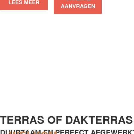
LEES MEER
AANVRAGEN
TERRAS OF DAKTERRAS
DUURZAAM EN PERFECT AFGEWERK